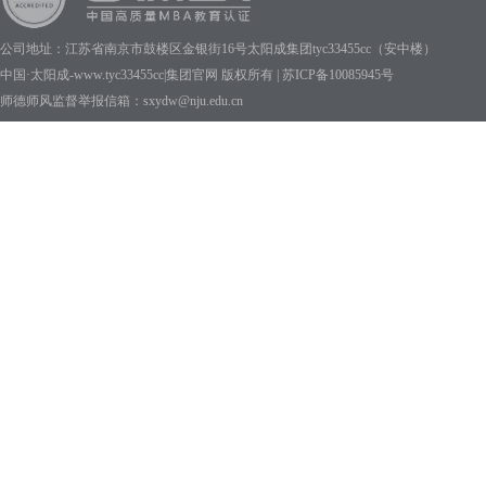
公司地址：江苏省南京市鼓楼区金银街16号太阳成集团tyc33455cc（安中楼）
中国·太阳成-www.tyc33455cc|集团官网 版权所有 | 苏ICP备10085945号
师德师风监督举报信箱：sxydw@nju.edu.cn